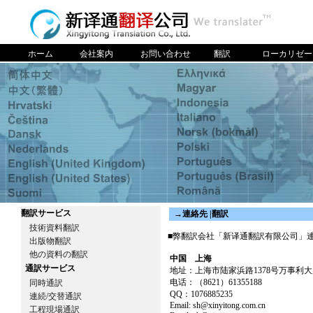
ホーム
会社案内
お問い合わせ
翻訳
ローカリゼー
翻訳サービス
→
連絡先 |翻訳
技術資料翻訳
■弊翻訳会社「新译通翻訳有限公司」
出版物翻訳
他の資料の翻訳
中国 上海
通訳サービス
地址：上海市陆家浜路1378号万事利大厦1
电话：（8621）61355188
同時通訳
QQ：1076885235
連続/交替通訳
Email: sh@xinyitong.com.cn
工程現場通訳