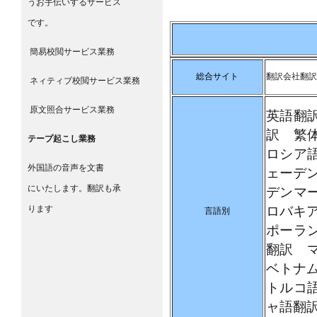
うお手伝いするサービス
です。
簡易校閲サービス業務
総合サイト
翻訳会社翻訳
ネィティブ校閲サービス業務
原文照合サービス業務
英語翻
訳
繁
テープ起こし業務
ロシア
外国語の音声を文書
ェーデ
にいたします。翻訳も承
デンマ
ります
ロバキ
言語別
ポーラ
翻訳
ベトナ
トルコ
ャ語翻