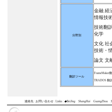
金融 経
情報技
技術翻訳
化学
分野別
文化 社
技術・
論文 文
FrameMaker
翻訳ツール
TRADOS 翻
連絡先
|
お問い合わせ
|
Links
|
◆
BeiJing
ShangHai
GuangZhou