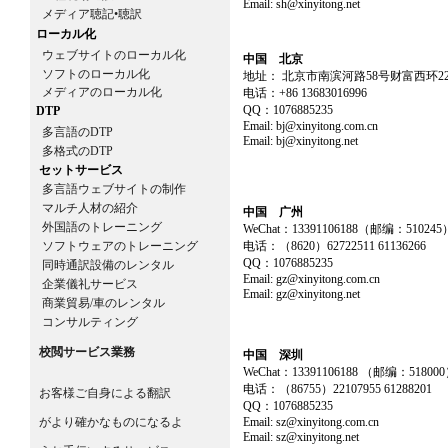
Email: sh@xinyitong.net
メディア聴記•聴訳
ローカル化
ウェブサイトのローカル化
中国 北京
ソフトのローカル化
地址： 北京市南滨河路58号财富西环22F
メディアのローカル化
电话：+86 13683016996
QQ：1076885235
DTP
Email: bj@xinyitong.com.cn
多言語のDTP
Email: bj@xinyitong.net
多格式のDTP
セットサービス
多言語ウェブサイトの制作
マルチ人材の紹介
中国 广州
外国語のトレーニング
WeChat：13391106188（邮编：510245
ソフトウェアのトレーニング
电话：（8620）62722511 61136266
QQ：1076885235
同時通訳設備のレンタル
Email: gz@xinyitong.com.cn
企業儀礼サービス
Email: gz@xinyitong.net
商業貿易/車のレンタル
コンサルティング
校閲サービス業務
中国 深圳
WeChat：13391106188 （邮编：51800
电话：（86755）22107955 61288201
お客様ご自身による翻訳
QQ：1076885235
がより確かなものになるよ
Email: sz@xinyitong.com.cn
Email: sz@xinyitong.net