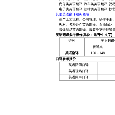
建筑翻译
校对翻译
商务类英语翻译
汽车类英语翻译
贸
马来语翻译
电子类英语翻译
法律类英语翻译
标
交通翻译
驾照翻译
其他英语翻译服务领域：
印尼语翻译
盖章翻译
塑料翻译
生产工艺流程、公司管理、操作手册、
金融翻译
即时翻译
印地语翻译
教材、各种证件英语翻译、石油纺织、
音像制品英语翻译、服装类英语翻译等
现场翻译
机械翻译
波兰语翻译
英语翻译参考报价(单位：元/千中文字)
科技翻译
口译翻译
挪威语翻译
语种
英文翻译
矿山翻译
交通翻译
普通类
波斯语翻译
礼仪翻译
论文翻译
英语翻译
120－148
旅游翻译
能源翻译
日本语翻译
口译参考报价
陪同翻译
桥梁翻译
英语陪同口译
缅甸语翻译
汽车翻译
轻工业翻译
英语现场口译
口语翻译
融资翻译
商贸翻译
英语同声口译
葡萄牙语翻译
商务翻译
设备翻译
施工翻译
石化翻译
阿拉伯语翻译
食品翻译
石油翻译
意大利语翻译
谈判翻译
同传翻译
匈牙利语翻译
同声翻译
通信翻译