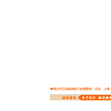
通讯翻译
投资翻译
土耳其语翻译
涂料翻译
图书翻译
希伯莱语翻译
词典翻译
网站翻译
爱尔兰语翻译
物理翻译
在线翻译
西班牙语翻译
橡胶翻译
纤维翻译
演出翻译
药品翻译
老挝语翻译
影视翻译
英语翻译
挪威语翻译
印刷翻译
音像翻译
英文翻译
医学翻译
医药翻译
日文翻译
原料翻译
物流翻译
证券翻译
重工业翻译
德文翻译
学科翻译
法文翻译
光学仪器翻译
俄文翻译
航天航空翻译
◆我公司已设机构如下欢迎垂询：
北京
上海
韩文翻译
对外贸易翻译
保健品翻译
中译英
互联网翻译
中译俄
进出口翻译