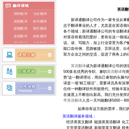
泰语翻译
英语翻
调研翻译
冶金翻译
俄语翻译
新译通翻译公司作为一家专业从事翻
保险翻译
标书翻译
韩语翻译
志于翻译事业的人才，尤其是在英语领
玻璃翻译
财经翻译
各个领域；新译通翻译公司的专业翻译
蒙古语翻译
菜谱翻译
财政翻译
对英语有着强烈爱好，更有在这一领域
朝鲜语翻译
餐饮翻译
词典翻译
说、读、写能力，加上行业背景为客户
能口齿伶俐、思路敏捷、言辞达意、出
电子翻译
法律翻译
荷兰语翻译
双方企业之间的交流，促进了商务上的
房产翻译
纺织翻译
瑞典语翻译
服装翻译
盖章翻译
英语翻译
成为新译通翻译公司的强
希腊语翻译
500多名优秀的专职、兼职
英语翻译
与
钢铁翻译
公证翻译
势”这一翻译理论，用自己睿智的头脑
芬兰语翻译
广播翻译
专业翻译
译是一项“精工细活”，需要译员具有深
行业翻译
耗材翻译
任何一种翻译软件所能替代。经验丰富
捷克语翻译
在速度上不断创出新高。我们充分发挥
合同翻译
化工翻译
拉丁语翻译
个
英语翻译
人员一天均能翻译5000～80
环保翻译
化学翻译
丹麦语翻译
如果你有这方面的需求，我们的
经济翻译
IT翻译
英语翻译服务领域：
印度语翻译
家电翻译
建材翻译
经济类英文翻译
能源类英语翻译
化
简历翻译
兼职翻译
越南语翻译
文学类英语翻译
新闻类英文翻译
税