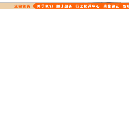
匈牙利语翻译
同声翻译
通信翻译
通讯翻译
投资翻译
土耳其语翻译
涂料翻译
图书翻译
希伯莱语翻译
词典翻译
网站翻译
爱尔兰语翻译
物理翻译
在线翻译
西班牙语翻译
橡胶翻译
纤维翻译
演出翻译
药品翻译
老挝语翻译
影视翻译
英语翻译
挪威语翻译
印刷翻译
音像翻译
英文翻译
医学翻译
医药翻译
日文翻译
原料翻译
物流翻译
证券翻译
重工业翻译
德文翻译
学科翻译
法文翻译
光学仪器翻译
俄文翻译
航天航空翻译
韩文翻译
对外贸易翻译
保健品翻译
中译英