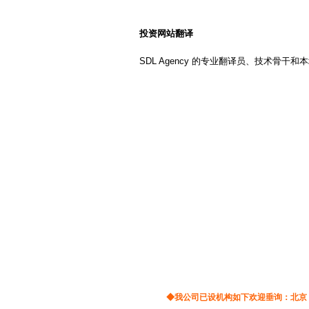
简历翻译
兼职翻译
越南语翻译
建筑翻译
校对翻译
投资网站翻译
马来语翻译
交通翻译
驾照翻译
印尼语翻译
SDL Agency 的专业翻译员、技术骨
盖章翻译
塑料翻译
金融翻译
即时翻译
印地语翻译
现场翻译
机械翻译
波兰语翻译
科技翻译
口译翻译
挪威语翻译
矿山翻译
交通翻译
波斯语翻译
礼仪翻译
论文翻译
旅游翻译
能源翻译
日本语翻译
陪同翻译
桥梁翻译
缅甸语翻译
汽车翻译
轻工业翻译
口语翻译
融资翻译
商贸翻译
葡萄牙语翻译
商务翻译
设备翻译
施工翻译
石化翻译
阿拉伯语翻译
食品翻译
石油翻译
意大利语翻译
谈判翻译
同传翻译
◆我公司已设机构如下欢迎垂询：
北京