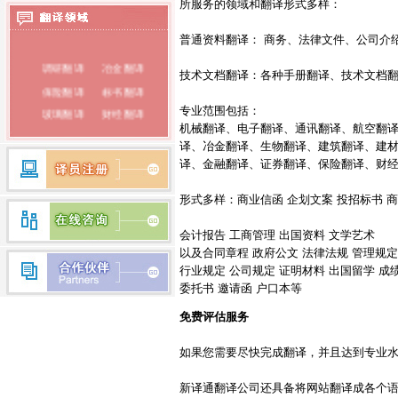
所服务的领域和翻译形式多样：
法语翻译
泰语翻译
普通资料翻译： 商务、法律文件、公司介
调研翻译
冶金翻译
俄语翻译
技术文档翻译：各种手册翻译、技术文档
保险翻译
标书翻译
韩语翻译
专业范围包括：
玻璃翻译
财经翻译
蒙古语翻译
机械翻译、电子翻译、通讯翻译、航空翻
菜谱翻译
财政翻译
译、冶金翻译、生物翻译、建筑翻译、建
朝鲜语翻译
餐饮翻译
词典翻译
译、金融翻译、证券翻译、保险翻译、财
电子翻译
法律翻译
荷兰语翻译
形式多样：商业信函 企划文案 投招标书 商
房产翻译
纺织翻译
瑞典语翻译
服装翻译
盖章翻译
会计报告 工商管理 出国资料 文学艺术
希腊语翻译
钢铁翻译
公证翻译
以及合同章程 政府公文 法律法规 管理规
行业规定 公司规定 证明材料 出国留学 成
芬兰语翻译
广播翻译
专业翻译
委托书 邀请函 户口本等
行业翻译
耗材翻译
捷克语翻译
免费评估服务
合同翻译
化工翻译
拉丁语翻译
环保翻译
化学翻译
如果您需要尽快完成翻译，并且达到专业水平，
丹麦语翻译
经济翻译
IT翻译
新译通翻译公司还具备将网站翻译成各个
印度语翻译
家电翻译
建材翻译