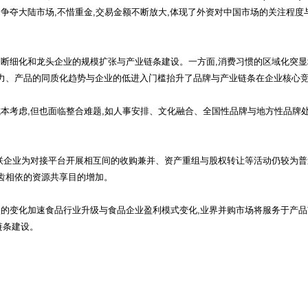
业,争夺大陆市场,不惜重金,交易金额不断放大,体现了外资对中国市场的关注程度
断细化和龙头企业的规模扩张与产业链条建设。一方面,消费习惯的区域化突显
潜力、产品的同质化趋势与企业的低进入门槛抬升了品牌与产业链条在企业核心
考虑,但也面临整合难题,如人事安排、文化融合、全国性品牌与地方性品牌处
联企业为对接平台开展相互间的收购兼并、资产重组与股权转让等活动仍较为普
齿相依的资源共享目的增加。
的变化加速食品行业升级与食品企业盈利模式变化,业界并购市场将服务于产品
链条建设。