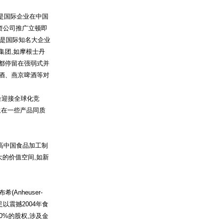
是国际企业在中国
资公司推广立顿即
二是国际知名大企业
集团,如摩根士丹
大都停留在强弱式并
啤酒、燕京啤酒等对
合迎接全球化竞
生在一些产品同质
高中国食品加工制
大的价值空间,如新
nheuser-
,足以震撼2004年食
0%的股权,涉及金