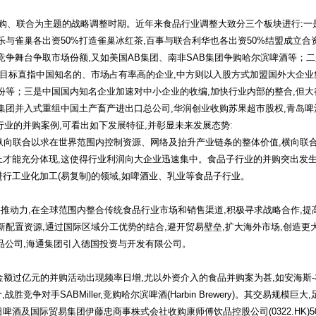
购、联合为主题的战略调整时期。近年来食品行业调整大致分三个板块进行:一
乐与雀巢各出资50%打造雀巢冰红茶,百事与联合利华也各出资50%结盟成立合
竞争舞台争取市场份额,又如美国AB集团、南非SAB集团争购哈尔滨啤酒等；
,目标直指中国知名的、市场占有率高的企业,中方则以入股方式加盟国外大企业
份等；三是中国国内知名企业加速对中小企业的收编,加快行业内部的整合,但
集团并入式重组中国土产畜产进出口总公司,华润创业收购苏果超市股权,青岛
行业的并购案例,可看出如下发展特征,并彰显未来发展态势:
纵向联合以求在世界范围内控制资源、网络及抬升产业链条的整体价值,横向联
上才能充分体现,这使得行业利润向大企业迅速集中。食品子行业的并购突出发
行工业化加工(易复制)的领域,如啤酒业、乳业等食品子行业。
动力,在全球范围内整合传统食品行业市场和销售渠道,积极寻求战略合作,提
新配置资源,通过国际区域分工优势的结合,避开贸易壁垒,扩大海外市场,创造更
食品公司,海通集团引入德国投资与开发有限公司。
过亿元的并购活动出现频率日增,尤以外资介入的食品并购案为甚,如安海斯-布希(A
出价,战胜竞争对手SABMiller,竞购哈尔滨啤酒(Harbin Brewery)。其交易规模巨大
酒及国际贸易集团伊藤忠商事株式会社收购康师傅饮品控股公司(0322.HK)5