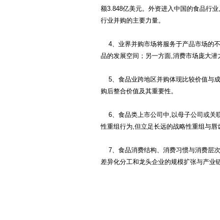
越南语翻译
额3.848亿美元。外资进入中国的食品行
建筑翻译
校对翻译
马来语翻译
行业并购的主要力量。
交通翻译
驾照翻译
印尼语翻译
盖章翻译
塑料翻译
4、业界并购市场将服务于产品市场的不
金融翻译
即时翻译
印地语翻译
品的发展空间；另一方面,消费市场庞大
现场翻译
机械翻译
波兰语翻译
科技翻译
口译翻译
5、食品业跨地区并购体现比较价值与成本
挪威语翻译
矿山翻译
交通翻译
购后整合价值及其重要性。
波斯语翻译
礼仪翻译
论文翻译
6、食品类上市公司中,以母子公司或关
旅游翻译
能源翻译
日本语翻译
性重组行为,但立足长远的战略性重组与唇
陪同翻译
桥梁翻译
缅甸语翻译
汽车翻译
轻工业翻译
口语翻译
7、食品消费结构、消费习惯与消费层次
融资翻译
商贸翻译
差异化分工和龙头企业的规模扩张与产业
葡萄牙语翻译
商务翻译
设备翻译
施工翻译
石化翻译
阿拉伯语翻译
食品翻译
石油翻译
意大利语翻译
谈判翻译
同传翻译
匈牙利语翻译
同声翻译
通信翻译