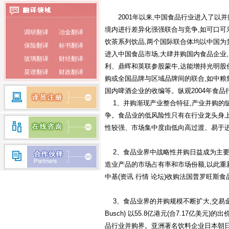
泰语翻译
2001年以来,中国食品行业进入了以并
境内进行差异化强强联合与竞争,如可口可
调研翻译
冶金翻译
俄语翻译
饮茶系列饮品,两个国际联合体均以中国为
保险翻译
标书翻译
韩语翻译
进入中国食品市场,大肆并购国内食品企业
玻璃翻译
财经翻译
蒙古语翻译
利、鼎晖和英联参股蒙牛,达能增持光明股
菜谱翻译
财政翻译
购或全国品牌与区域品牌间的联合,如中粮
朝鲜语翻译
餐饮翻译
词典翻译
国内啤酒企业的收编等。纵观2004年食品
电子翻译
法律翻译
荷兰语翻译
1、并购渐现产业整合特征,产业并购的
房产翻译
纺织翻译
瑞典语翻译
争。食品业的低风险性只有在行业龙头身
服装翻译
盖章翻译
性较强、市场集中度由低向高过渡、易于进
希腊语翻译
钢铁翻译
公证翻译
芬兰语翻译
广播翻译
专业翻译
2、食品业界中战略性并购日益成为主要推
行业翻译
耗材翻译
造业产品的市场占有率和市场份额,以此重
捷克语翻译
合同翻译
化工翻译
中基(资讯 行情 论坛)收购法国普罗旺斯
拉丁语翻译
环保翻译
化学翻译
丹麦语翻译
3、食品业界的并购规模不断扩大,交易金额
经济翻译
IT翻译
Busch) 以55.8亿港元(合7.17亿美元)的
印度语翻译
家电翻译
建材翻译
品行业并购界。亚洲著名饮料企业日本朝日啤
简历翻译
兼职翻译