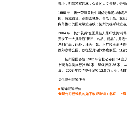
越南语翻译
遗址，明清私家园林，众多的人文景观，秀丽
建筑翻译
校对翻译
马来语翻译
1998 年，扬州荣膺首批中国优秀旅游城市
交通翻译
驾照翻译
园、唐城遗址、高邮盂城驿、普哈丁墓、龙虬
印尼语翻译
盖章翻译
塑料翻译
内外推出的国家级旅游线；扬州的穆斯林旅游
金融翻译
即时翻译
印地语翻译
2004 年，扬州获得“全国最佳人居环境奖
现场翻译
机械翻译
波兰语翻译
开发了一大批旅游“新品、名品、精品”，并
科技翻译
口译翻译
系列产品，此外，汪氏小苑、汉广陵王墓博物
挪威语翻译
西郊森林公园、仪征登月湖旅游度假区、江都
矿山翻译
交通翻译
波斯语翻译
礼仪翻译
论文翻译
扬州是国务院 1982 年首批公布的 24
市现有各类旅行社 50 家，星级饭店 36 家
旅游翻译
能源翻译
日本语翻译
展。 2003 年接待境外游客 12.8 万人次，创
陪同翻译
桥梁翻译
缅甸语翻译
提供扬州翻译服务
汽车翻译
轻工业翻译
口语翻译
融资翻译
商贸翻译
■
笔译
翻译报价
◆我公司已设机构如下欢迎垂询：
北京
上海
葡萄牙语翻译
商务翻译
设备翻译
施工翻译
石化翻译
阿拉伯语翻译
食品翻译
石油翻译
意大利语翻译
谈判翻译
同传翻译
匈牙利语翻译
同声翻译
通信翻译