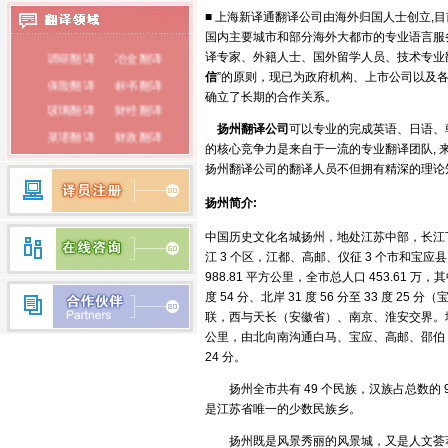
■ 上海新译通翻译公司由海外归国人士创立,
泰语翻译
国内主要城市和部分海外大都市的专业语言服
调研翻译
冶金翻译
俄语翻译
译专家、外籍人士、国外留学人员、技术专业
信
”的原则，现已为政府机构、上市公司以及
保险翻译
标书翻译
韩语翻译
确立了长期的合作关系。
玻璃翻译
财经翻译
蒙古语翻译
扬州
翻译公司
可以专业的完成英语、日语、
菜谱翻译
财政翻译
的核心竞争力是来自于一流的专业翻译团队,
朝鲜语翻译
餐饮翻译
词典翻译
扬州翻译公司的翻译人员不但拥有精深的理论
电子翻译
法律翻译
荷兰语翻译
扬州简介:
房产翻译
纺织翻译
瑞典语翻译
服装翻译
盖章翻译
中国历史文化名城扬州，地处江苏中部，长江下
希腊语翻译
江 3 个区，江都、高邮、仪征 3 个市和宝应县
钢铁翻译
公证翻译
988.81 平方公里，全市总人口 453.61 万
芬兰语翻译
广播翻译
专业翻译
度 54 分、北岸 31 度 56 分至 33 
行业翻译
耗材翻译
联，西与天长（安徽省）、南京、淮安交界。境内
捷克语翻译
公里，由北向南沟通白马、宝应、高邮、邵伯 4 
合同翻译
化工翻译
拉丁语翻译
24 分。
环保翻译
化学翻译
丹麦语翻译
扬州全市共有 49 个民族，汉族占总数的 9
经济翻译
IT翻译
是江苏省唯一的少数民族乡。
印度语翻译
家电翻译
建材翻译
扬州既是风景秀丽的风景城，又是人文荟萃
简历翻译
兼职翻译