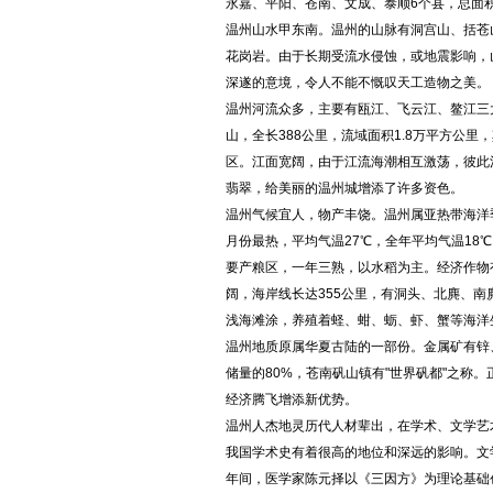
越南语翻译
永嘉、平阳、苍南、文成、泰顺6个县，总面积1
建筑翻译
校对翻译
温州山水甲东南。温州的山脉有洞宫山、括苍
马来语翻译
交通翻译
驾照翻译
花岗岩。由于长期受流水侵蚀，或地震影响，
印尼语翻译
盖章翻译
塑料翻译
深遂的意境，令人不能不慨叹天工造物之美。
金融翻译
即时翻译
温州河流众多，主要有瓯江、飞云江、鳌江三
印地语翻译
山，全长388公里，流域面积1.8万平方公
现场翻译
机械翻译
波兰语翻译
区。江面宽阔，由于江流海潮相互激荡，彼此
科技翻译
口译翻译
挪威语翻译
翡翠，给美丽的温州城增添了许多资色。
矿山翻译
交通翻译
温州气候宜人，物产丰饶。温州属亚热带海洋
波斯语翻译
礼仪翻译
论文翻译
月份最热，平均气温27℃，全年平均气温18
旅游翻译
能源翻译
日本语翻译
要产粮区，一年三熟，以水稻为主。经济作物
陪同翻译
桥梁翻译
缅甸语翻译
阔，海岸线长达355公里，有洞头、北麂、南
汽车翻译
轻工业翻译
浅海滩涂，养殖着蛏、蚶、蛎、虾、蟹等海洋
口语翻译
融资翻译
商贸翻译
温州地质原属华夏古陆的一部份。金属矿有锌
葡萄牙语翻译
商务翻译
设备翻译
储量的80%，苍南矾山镇有"世界矾都"之称
施工翻译
石化翻译
经济腾飞增添新优势。
阿拉伯语翻译
食品翻译
石油翻译
温州人杰地灵历代人材辈出，在学术、文学艺
意大利语翻译
谈判翻译
同传翻译
我国学术史有着很高的地位和深远的影响。文学
匈牙利语翻译
年间，医学家陈元择以《三因方》为理论基础
同声翻译
通信翻译