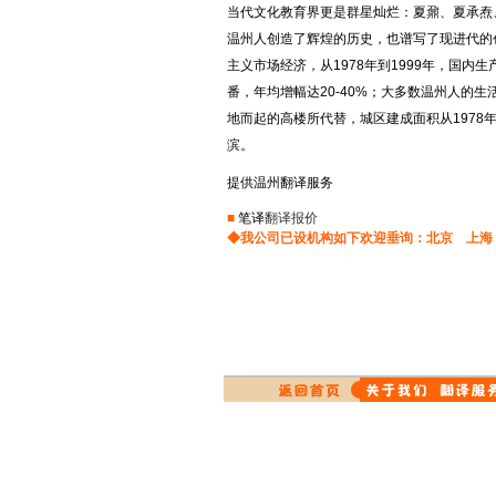
当代文化教育界更是群星灿烂：夏鼐、夏承焘
通讯翻译
投资翻译
土耳其语翻译
温州人创造了辉煌的历史，也谱写了现进代的
涂料翻译
图书翻译
希伯莱语翻译
主义市场经济，从1978年到1999年，国
词典翻译
网站翻译
爱尔兰语翻译
番，年均增幅达20-40%；大多数温州人的
物理翻译
在线翻译
地而起的高楼所代替，城区建成面积从1978
西班牙语翻译
橡胶翻译
纤维翻译
滨。
演出翻译
药品翻译
老挝语翻译
提供温州翻译服务
影视翻译
英语翻译
挪威语翻译
印刷翻译
音像翻译
■
笔译
翻译报价
英文翻译
◆我公司已设机构如下欢迎垂询：
北京
上海
医学翻译
医药翻译
日文翻译
原料翻译
物流翻译
证券翻译
重工业翻译
德文翻译
学科翻译
法文翻译
光学仪器翻译
俄文翻译
航天航空翻译
韩文翻译
对外贸易翻译
保健品翻译
中译英
互联网翻译
中译俄