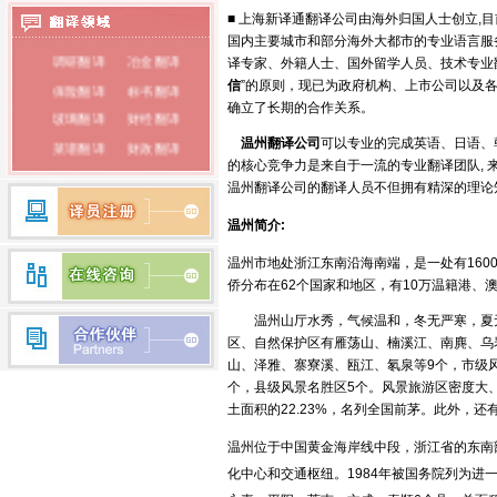
■ 上海新译通翻译公司由海外归国人士创立,
泰语翻译
国内主要城市和部分海外大都市的专业语言服
调研翻译
冶金翻译
俄语翻译
译专家、外籍人士、国外留学人员、技术专业
信
”的原则，现已为政府机构、上市公司以及
保险翻译
标书翻译
韩语翻译
确立了长期的合作关系。
玻璃翻译
财经翻译
蒙古语翻译
温州
翻译公司
可以专业的完成英语、日语、
菜谱翻译
财政翻译
的核心竞争力是来自于一流的专业翻译团队,
朝鲜语翻译
餐饮翻译
词典翻译
温州翻译公司的翻译人员不但拥有精深的理论
电子翻译
法律翻译
荷兰语翻译
温州简介:
房产翻译
纺织翻译
瑞典语翻译
服装翻译
盖章翻译
温州市地处浙江东南沿海南端，是一处有1600
希腊语翻译
侨分布在62个国家和地区，有10万温籍港、
钢铁翻译
公证翻译
芬兰语翻译
广播翻译
专业翻译
温州山厅水秀，气候温和，冬无严寒，夏无
区、自然保护区有雁荡山、楠溪江、南麂、乌
行业翻译
耗材翻译
捷克语翻译
山、泽雅、寨寮溪、瓯江、氡泉等9个，市级
合同翻译
化工翻译
个，县级风景名胜区5个。风景旅游区密度大
拉丁语翻译
环保翻译
化学翻译
土面积的22.23%，名列全国前茅。此外，还
丹麦语翻译
经济翻译
IT翻译
温州位于中国黄金海岸线中段，浙江省的东南
印度语翻译
家电翻译
建材翻译
化中心和交通枢纽。1984年被国务院列为进
简历翻译
兼职翻译