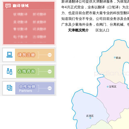
新译通翻译公司提供天津翻译服务，为体现高
保险翻译
标书翻译
年4月正式营业，业务以翻译（口笔译）为
韩语翻译
玻璃翻译
财经翻译
力、也是目前合肥市最大最专业的科技型翻
蒙古语翻译
知道我们专业不专业。公司目前业务涉及合
菜谱翻译
财政翻译
广东及少量海外业务，在阀门、分离机械、包装
朝鲜语翻译
餐饮翻译
词典翻译
天津
概况简介
区划人口
电子翻译
法律翻译
荷兰语翻译
房产翻译
纺织翻译
瑞典语翻译
服装翻译
盖章翻译
希腊语翻译
钢铁翻译
公证翻译
芬兰语翻译
广播翻译
专业翻译
行业翻译
耗材翻译
捷克语翻译
合同翻译
化工翻译
拉丁语翻译
环保翻译
化学翻译
丹麦语翻译
经济翻译
IT翻译
印度语翻译
家电翻译
建材翻译
简历翻译
兼职翻译
越南语翻译
建筑翻译
校对翻译
马来语翻译
交通翻译
驾照翻译