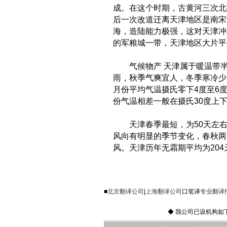
词典翻译
网站翻译
成。在这个时期，古黄河三次北
爱尔兰语翻译
物理翻译
在线翻译
后一次改道迁离天津地区是南宋
西班牙语翻译
橡胶翻译
纤维翻译
海，造陆能力极强，这对天津冲
的军粮城一带，天津地区大片平
演出翻译
药品翻译
老挝语翻译
影视翻译
英语翻译
挪威语翻译
气候物产 天津属于暖温带半
印刷翻译
音像翻译
雨，秋季气爽宜人，冬季寒冷少
英文翻译
医学翻译
医药翻译
月份平均气温摄氏零下4度至6度
日文翻译
原料翻译
物流翻译
份气温相差一般在摄氏30度上下
证券翻译
重工业翻译
德文翻译
学科翻译
天津春季最短，为50天左右；
法文翻译
光学仪器翻译
风向有明显的季节变化，春秋两
俄文翻译
风。天津历年无霜期平均为204天
航天航空翻译
韩文翻译
对外贸易翻译
保健品翻译
中译英
互联网翻译
■
北京翻译公司
|
上海翻译公司
口笔译
专业翻译
中译俄
进出口翻译
中译法
◆ 我公司已设机构如下欢迎
计算机翻译
医疗器械翻译