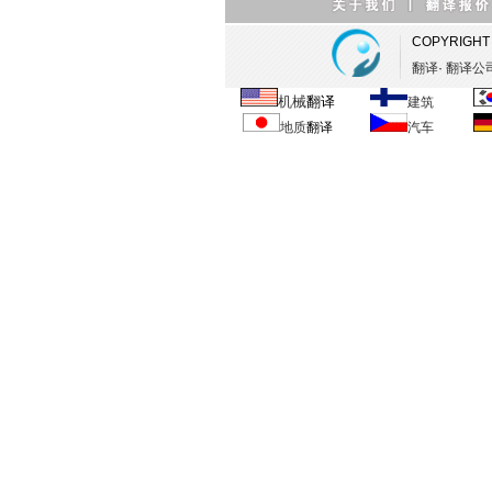
中译日
造纸器械翻译
英译中
COPYRIGHT [
化学物理翻译
翻译
·
翻译公
日译中
文化经济翻译
机械
翻译
建筑
中译德
网站本地化翻译
地质
翻译
汽车
使用说明书翻译
荷兰文翻译
DVD,VCD,录像带翻译
西班牙文翻译
波斯语翻译
德译中翻译
俄译中翻译
法译中翻译
芬兰文译中文翻译
韩译中翻译
荷兰文译中文翻译
罗马尼亚语翻译