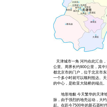
印尼语翻译
盖章翻译
塑料翻译
金融翻译
即时翻译
印地语翻译
现场翻译
机械翻译
波兰语翻译
科技翻译
口译翻译
挪威语翻译
矿山翻译
交通翻译
波斯语翻译
礼仪翻译
论文翻译
旅游翻译
能源翻译
日本语翻译
陪同翻译
桥梁翻译
缅甸语翻译
汽车翻译
轻工业翻译
口语翻译
融资翻译
商贸翻译
天津城市一角 河均在此汇合，
葡萄牙语翻译
商务翻译
设备翻译
公里。周界长约900公里，其中
施工翻译
石化翻译
都北京市的门户，位于北京市东
阿拉伯语翻译
一个多小时就可以顺利抵达。天
食品翻译
石油翻译
意大利语翻译
的中心，是欧亚大陆桥的端点。
谈判翻译
同传翻译
匈牙利语翻译
同声翻译
通信翻译
地形地貌 今天繁华的天津地
通讯翻译
投资翻译
土耳其语翻译
脉，由于强烈的地壳运动，大约
涂料翻译
图书翻译
希伯莱语翻译
起。在距今7500年的新石器