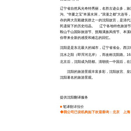
简历翻译
兼职翻译
越南语翻译
辽宁省自然风光奇特秀丽，名胜古迹众多，旅
建筑翻译
校对翻译
马来语翻译
沟、“华夏之宝”本溪水洞，“浪漫之都”大连
交通翻译
驾照翻译
存的两大宫殿建筑群之一的沈阳故宫，是清代
印尼语翻译
盖章翻译
塑料翻译
民遗留下的历史结晶。 辽宁各地特色旅游节
金融翻译
即时翻译
鞍山千山国际旅游节、抚顺满族风情节、本溪
印地语翻译
你带来全新的感受和难忘的回忆。
现场翻译
机械翻译
波兰语翻译
科技翻译
口译翻译
沈阳是是东北最大的城市，辽宁省省会。西汉
挪威语翻译
矿山翻译
交通翻译
沈水之阳（即浑河北岸），而改称沈阳路。16
波斯语翻译
北京后，沈阳成为陪都。清朝统一中国后，在沈
礼仪翻译
论文翻译
旅游翻译
能源翻译
日本语翻译
沈阳的旅游景观丰富多彩，沈阳故宫、皇家陵
陪同翻译
桥梁翻译
沈阳著名的旅游景观。
缅甸语翻译
汽车翻译
轻工业翻译
口语翻译
融资翻译
商贸翻译
提供沈阳翻译服务
葡萄牙语翻译
商务翻译
设备翻译
■
笔译
翻译报价
施工翻译
石化翻译
阿拉伯语翻译
◆我公司已设机构如下欢迎垂询：
北京
上海
食品翻译
石油翻译
意大利语翻译
谈判翻译
同传翻译
匈牙利语翻译
同声翻译
通信翻译