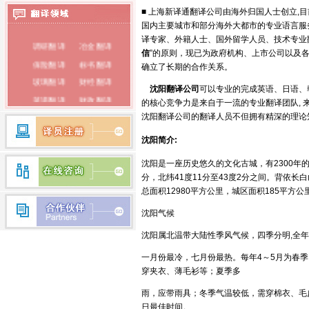
■ 上海新译通翻译公司由海外归国人士创立,
泰语翻译
国内主要城市和部分海外大都市的专业语言服
译专家、外籍人士、国外留学人员、技术专业
调研翻译
冶金翻译
俄语翻译
信
”的原则，现已为政府机构、上市公司以及
保险翻译
标书翻译
韩语翻译
确立了长期的合作关系。
玻璃翻译
财经翻译
沈阳
翻译公司
可以专业的完成英语、日语、
蒙古语翻译
菜谱翻译
财政翻译
的核心竞争力是来自于一流的专业翻译团队,
朝鲜语翻译
餐饮翻译
词典翻译
沈阳翻译公司的翻译人员不但拥有精深的理论
电子翻译
法律翻译
荷兰语翻译
沈阳简介:
房产翻译
纺织翻译
瑞典语翻译
沈阳是一座历史悠久的文化古城，有2300年的
服装翻译
盖章翻译
分，北纬41度11分至43度2分之间。背依
希腊语翻译
钢铁翻译
公证翻译
总面积12980平方公里，城区面积185平方公
芬兰语翻译
广播翻译
专业翻译
沈阳气候
行业翻译
耗材翻译
捷克语翻译
沈阳属北温带大陆性季风
气
候，四季分明,全年
合同翻译
化工翻译
拉丁语翻译
一月份最冷，七月份最热。每年4～5月为春季
环保翻译
化学翻译
穿夹衣、薄毛衫等；夏季多
丹麦语翻译
经济翻译
IT翻译
雨，应带雨具；冬季气温较低，需穿棉衣、毛皮
印度语翻译
家电翻译
建材翻译
日最佳时间。