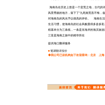
马来语翻译
交通翻译
驾照翻译
海南岛在历史上曾是一个蛮荒之地，古代的许
印尼语翻译
盖章翻译
塑料翻译
风景秀丽的地方，留下了“九死南荒吾不悔，
金融翻译
即时翻译
印地语翻译
对海南岛的风光予以很高的评价。 海南生活
现场翻译
机械翻译
生活习惯，使海南岛的社会风貌显得多姿多彩
波兰语翻译
科技翻译
口译翻译
程基本分为三条线，一条是东海岸的海滨旅游
挪威语翻译
矿山翻译
交通翻译
三亚是海南之旅中的精华所在
波斯语翻译
礼仪翻译
论文翻译
提供海口翻译服务
旅游翻译
能源翻译
日本语翻译
■
笔译
翻译报价
陪同翻译
桥梁翻译
◆我公司已设机构如下欢迎垂询：
北京
上海
缅甸语翻译
汽车翻译
轻工业翻译
口语翻译
融资翻译
商贸翻译
葡萄牙语翻译
商务翻译
设备翻译
施工翻译
石化翻译
阿拉伯语翻译
食品翻译
石油翻译
意大利语翻译
谈判翻译
同传翻译
匈牙利语翻译
同声翻译
通信翻译
通讯翻译
投资翻译
土耳其语翻译