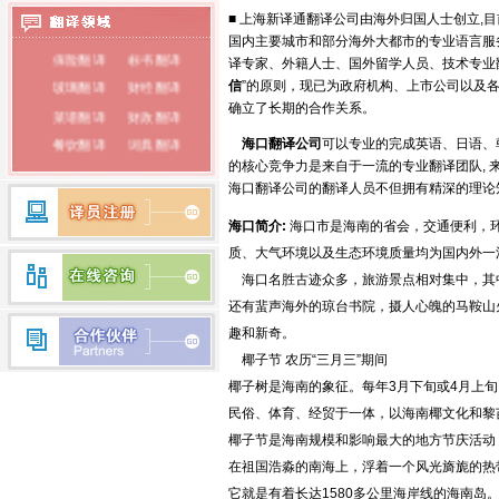
■ 上海新译通翻译公司由海外归国人士创立,
调研翻译
冶金翻译
俄语翻译
国内主要城市和部分海外大都市的专业语言服
保险翻译
标书翻译
韩语翻译
译专家、外籍人士、国外留学人员、技术专业
玻璃翻译
财经翻译
信
”的原则，现已为政府机构、上市公司以及
蒙古语翻译
确立了长期的合作关系。
菜谱翻译
财政翻译
朝鲜语翻译
餐饮翻译
词典翻译
海口
翻译公司
可以专业的完成英语、日语、
的核心竞争力是来自于一流的专业翻译团队,
电子翻译
法律翻译
荷兰语翻译
海口翻译公司的翻译人员不但拥有精深的理论
房产翻译
纺织翻译
瑞典语翻译
海口简介:
海口市是海南的省会，交通便利，
服装翻译
盖章翻译
希腊语翻译
质、大气环境以及生态环境质量均为国内外一
钢铁翻译
公证翻译
海口名胜古迹众多，旅游景点相对集中，其中
芬兰语翻译
广播翻译
专业翻译
还有蜚声海外的琼台书院，摄人心魄的马鞍山
行业翻译
耗材翻译
捷克语翻译
趣和新奇。
合同翻译
化工翻译
拉丁语翻译
椰子节 农历“三月三”期间
环保翻译
化学翻译
椰子树是海南的象征。每年3月下旬或4月上
丹麦语翻译
经济翻译
IT翻译
民俗、体育、经贸于一体，以海南椰文化和黎苗
印度语翻译
家电翻译
建材翻译
椰子节是海南规模和影响最大的地方节庆活动
简历翻译
兼职翻译
在祖国浩淼的南海上，浮着一个风光旖旎的热
越南语翻译
建筑翻译
校对翻译
它就是有着长达1580多公里海岸线的海南岛