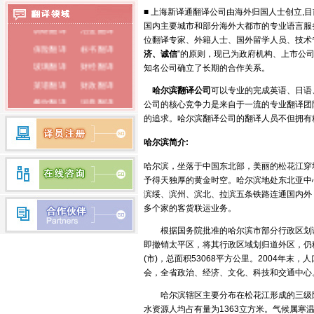
泰语翻译
■ 上海新译通翻译公司由海外归国人士创立,
国内主要城市和部分海外大都市的专业语言服
调研翻译
冶金翻译
俄语翻译
位翻译专家、外籍人士、国外留学人员、技术
保险翻译
标书翻译
韩语翻译
济、诚信
”的原则，现已为政府机构、上市公
玻璃翻译
财经翻译
知名公司确立了长期的合作关系。
蒙古语翻译
菜谱翻译
财政翻译
哈尔滨
翻译公司
可以专业的完成英语、日语
朝鲜语翻译
餐饮翻译
词典翻译
公司的核心竞争力是来自于一流的专业翻译团
电子翻译
法律翻译
的追求。哈尔滨翻译公司的翻译人员不但拥有
荷兰语翻译
房产翻译
纺织翻译
哈尔滨简介:
瑞典语翻译
服装翻译
盖章翻译
哈尔滨，坐落于中国东北部，美丽的松花江穿城而过，
希腊语翻译
钢铁翻译
公证翻译
予得天独厚的黄金时空。哈尔滨地处东北亚中
芬兰语翻译
广播翻译
专业翻译
滨绥、滨州、滨北、拉滨五条铁路连通国内外，
多个家的客货联运业务。
行业翻译
耗材翻译
捷克语翻译
合同翻译
化工翻译
根据国务院批准的哈尔滨市部分行政区划调整方
拉丁语翻译
即撤销太平区，将其行政区域划归道外区，仍
环保翻译
化学翻译
(市)，总面积53068平方公里。2004年末
丹麦语翻译
经济翻译
IT翻译
会，全省政治、经济、文化、科技和交通中心
印度语翻译
家电翻译
建材翻译
哈尔滨辖区主要分布在松花江形成的三级阶
简历翻译
兼职翻译
越南语翻译
水资源人均占有量为1363立方米。气候属寒