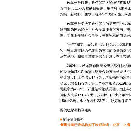
通讯翻译
投资翻译
土耳其语翻译
改革开放以来，哈尔滨加大经济结构调整力
涂料翻译
图书翻译
五”期间，工业发展的目标是，用信息化带动
希伯莱语翻译
焊接、新材料、生物工程等5个优势产业，积
词典翻译
网站翻译
爱尔兰语翻译
物理翻译
在线翻译
改革开放促进了哈尔滨市的第三产业快速发展
西班牙语翻译
续围绕为国民经济和社会发展服务的方向，重
橡胶翻译
纤维翻译
询、文化卫生等社会事业，构筑完善的市场经
演出翻译
药品翻译
老挝语翻译
“十五”期间，哈尔滨市农业和农村经济将围
影视翻译
英语翻译
挪威语翻译
牧，突出发展以绿色农业为重点的质量效益型
印刷翻译
音像翻译
示范基地。积极推进农业综合开发，在全市建
英文翻译
医学翻译
医药翻译
2004年，哈尔滨市国民经济继续保持快速
日文翻译
原料翻译
物流翻译
的经营领域不断拓宽；财税金融方面呈现良性发
证券翻译
重工业翻译
格计算，比上年增长14.7%，增长幅度为改革开
德文翻译
亿元，增长19.9%；第三产业增加值761.9亿
学科翻译
法文翻译
贡献率为41.2%。产业结构继续调整，由上年的15.
光学仪器翻译
算收入完成161.4亿元，按可比口径比上年增长
俄文翻译
航天航空翻译
150.4亿元，比上年增长23.7%，较好地保
韩文翻译
对外贸易翻译
提供哈尔滨翻译服务
保健品翻译
中译英
■
笔译
翻译报价
互联网翻译
◆我公司已设机构如下欢迎垂询：
北京
上海
中译俄
进出口翻译