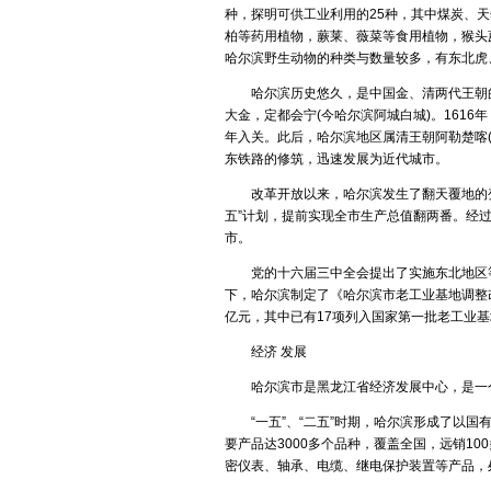
建筑翻译
校对翻译
种，探明可供工业利用的25种，其中煤炭、
马来语翻译
交通翻译
驾照翻译
柏等药用植物，蕨莱、薇菜等食用植物，猴头
哈尔滨野生动物的种类与数量较多，有东北虎
印尼语翻译
盖章翻译
塑料翻译
金融翻译
即时翻译
哈尔滨历史悠久，是中国金、清两代王朝的发
印地语翻译
大金，定都会宁(今哈尔滨阿城白城)。1616年
现场翻译
机械翻译
波兰语翻译
年入关。此后，哈尔滨地区属清王朝阿勒楚喀(
科技翻译
口译翻译
东铁路的修筑，迅速发展为近代城市。
挪威语翻译
矿山翻译
交通翻译
改革开放以来，哈尔滨发生了翻天覆地的变化，
波斯语翻译
礼仪翻译
论文翻译
五”计划，提前实现全市生产总值翻两番。经
旅游翻译
能源翻译
市。
日本语翻译
陪同翻译
桥梁翻译
党的十六届三中全会提出了实施东北地区等
缅甸语翻译
汽车翻译
轻工业翻译
下，哈尔滨制定了《哈尔滨市老工业基地调整改
口语翻译
亿元，其中已有17项列入国家第一批老工业基
融资翻译
商贸翻译
葡萄牙语翻译
商务翻译
设备翻译
经济 发展
施工翻译
石化翻译
阿拉伯语翻译
哈尔滨市是黑龙江省经济发展中心，是一个
食品翻译
石油翻译
意大利语翻译
“一五”、“二五”时期，哈尔滨形成了以国
谈判翻译
同传翻译
要产品达3000多个品种，覆盖全国，远销1
匈牙利语翻译
同声翻译
通信翻译
密仪表、轴承、电缆、继电保护装置等产品，