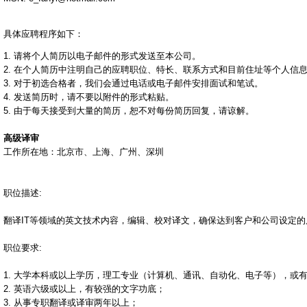
通讯翻译
投资翻译
土耳其语翻译
涂料翻译
图书翻译
希伯莱语翻译
具体应聘程序如下：
词典翻译
网站翻译
1. 请将个人简历以电子邮件的形式发送至本公司。
爱尔兰语翻译
物理翻译
在线翻译
2. 在个人简历中注明自己的应聘职位、特长、联系方式和目前住址等个人信
西班牙语翻译
橡胶翻译
纤维翻译
3. 对于初选合格者，我们会通过电话或电子邮件安排面试和笔试。
4. 发送简历时，请不要以附件的形式粘贴。
演出翻译
药品翻译
老挝语翻译
5. 由于每天接受到大量的简历，恕不对每份简历回复，请谅解。
影视翻译
英语翻译
挪威语翻译
印刷翻译
音像翻译
高级译审
英文翻译
工作所在地：北京市、上海、广州、深圳
医学翻译
医药翻译
日文翻译
原料翻译
物流翻译
证券翻译
重工业翻译
德文翻译
职位描述:
学科翻译
法文翻译
翻译IT等领域的英文技术内容，编辑、校对译文，确保达到客户和公司设定
光学仪器翻译
俄文翻译
航天航空翻译
职位要求:
韩文翻译
对外贸易翻译
1. 大学本科或以上学历，理工专业（计算机、通讯、自动化、电子等），或
保健品翻译
中译英
2. 英语六级或以上，有较强的文字功底；
互联网翻译
3. 从事专职翻译或译审两年以上；
中译俄