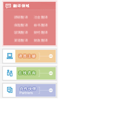
泰语翻译
调研翻译
冶金翻译
俄语翻译
保险翻译
标书翻译
韩语翻译
玻璃翻译
财经翻译
蒙古语翻译
菜谱翻译
财政翻译
朝鲜语翻译
餐饮翻译
词典翻译
电子翻译
法律翻译
荷兰语翻译
房产翻译
纺织翻译
瑞典语翻译
服装翻译
盖章翻译
希腊语翻译
钢铁翻译
公证翻译
芬兰语翻译
广播翻译
专业翻译
行业翻译
耗材翻译
捷克语翻译
合同翻译
化工翻译
拉丁语翻译
环保翻译
化学翻译
丹麦语翻译
经济翻译
IT翻译
印度语翻译
家电翻译
建材翻译
简历翻译
兼职翻译