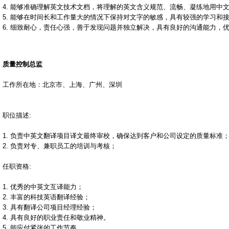
进出口翻译
4. 能够准确理解英文技术文档，将理解的英文含义规范、流畅、凝练地用中
中译法
5. 能够在时间长和工作量大的情况下保持对文字的敏感，具有较强的学习和
计算机翻译
6. 细致耐心，责任心强，善于发现问题并独立解决，具有良好的沟通能力，
医疗器械翻译
中译日
造纸器械翻译
英译中
化学物理翻译
质量控制总监
日译中
文化经济翻译
中译德
网站本地化翻译
工作所在地：北京市、上海、广州、深圳
使用说明书翻译
荷兰文翻译
DVD,VCD,录像带翻译
职位描述:
西班牙文翻译
波斯语翻译
1. 负责中英文翻译项目译文最终审校，确保达到客户和公司设定的质量标准
2. 负责对专、兼职员工的培训与考核；
德译中翻译
任职资格:
俄译中翻译
法译中翻译
1. 优秀的中英文互译能力；
2. 丰富的科技英语翻译经验；
芬兰文译中文翻译
3. 具有翻译公司项目经理经验；
4. 具有良好的职业责任和敬业精神。
韩译中翻译
5. 能应付紧张的工作节奏。