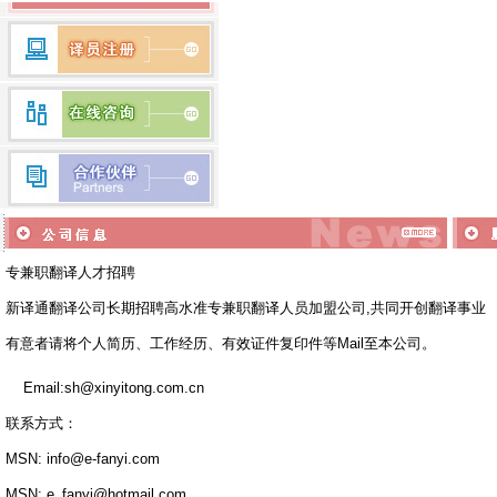
越南语翻译
建筑翻译
校对翻译
马来语翻译
交通翻译
驾照翻译
印尼语翻译
盖章翻译
塑料翻译
金融翻译
即时翻译
印地语翻译
现场翻译
机械翻译
波兰语翻译
科技翻译
口译翻译
挪威语翻译
矿山翻译
交通翻译
波斯语翻译
礼仪翻译
论文翻译
旅游翻译
能源翻译
日本语翻译
专兼职翻译人才招聘
陪同翻译
桥梁翻译
缅甸语翻译
新译通翻译公司长期招聘高水准专兼职翻译人员加盟公司,共同开创翻译
汽车翻译
轻工业翻译
口语翻译
融资翻译
商贸翻译
有意者请将个人简历、工作经历、有效证件复印件等Mail至本公司。
葡萄牙语翻译
商务翻译
设备翻译
Email:sh@xinyitong.com.cn
施工翻译
石化翻译
阿拉伯语翻译
联系方式：
食品翻译
石油翻译
意大利语翻译
谈判翻译
同传翻译
MSN: info@e-fanyi.com
匈牙利语翻译
同声翻译
通信翻译
MSN: e_fanyi@hotmail.com