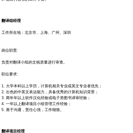
荷兰文译中文翻译
罗马尼亚语翻译
翻译组经理
马来语译中文翻译
工作所在地：北京市、上海、广州、深圳
葡萄牙文译中文翻译
塞尔维亚语翻译
岗位职责:
乌尔都语翻译
乌克兰语翻译
负责对翻译小组的文稿质量进行审查。
希腊文译中文翻译
职位要求:
中文译芬兰文翻译
1. 大学本科以上学历，计算机相关专业或英文专业者优先；
中译荷兰文翻译
2. 出色的中英文表达能力，具备优秀的计算机知识背景；
3. 两年年以上软件汉化经验或电子类图书译审经验；
中文译马来语翻译
4. 一年以上翻译项目小组管理工作经验；
5. 善于沟通，责任心强，工作细致。
中译葡萄牙文翻译
中文译希腊文翻译
中译意大利语翻译
翻译项目经理