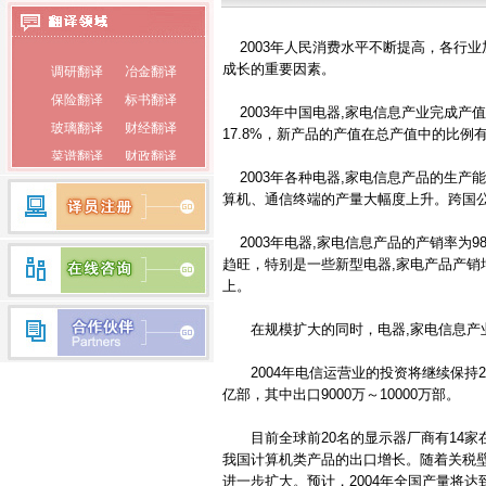
泰语翻译
2003年人民消费水平不断提高，各行业
调研翻译
冶金翻译
俄语翻译
成长的重要因素。
保险翻译
标书翻译
韩语翻译
2003年中国电器,家电信息产业完成产值18
玻璃翻译
财经翻译
17.8%，新产品的产值在总产值中的比例
蒙古语翻译
菜谱翻译
财政翻译
朝鲜语翻译
2003年各种电器,家电信息产品的生产
餐饮翻译
词典翻译
算机、通信终端的产量大幅度上升。跨国
电子翻译
法律翻译
荷兰语翻译
房产翻译
纺织翻译
2003年电器,家电信息产品的产销率为9
瑞典语翻译
趋旺，特别是一些新型电器,家电产品产销
服装翻译
盖章翻译
希腊语翻译
上。
钢铁翻译
公证翻译
芬兰语翻译
广播翻译
专业翻译
在规模扩大的同时，电器,家电信息产业
行业翻译
耗材翻译
捷克语翻译
2004年电信运营业的投资将继续保持20
合同翻译
化工翻译
拉丁语翻译
亿部，其中出口9000万～10000万部。
环保翻译
化学翻译
丹麦语翻译
经济翻译
IT翻译
目前全球前20名的显示器厂商有14家
我国计算机类产品的出口增长。随着关税
印度语翻译
家电翻译
建材翻译
进一步扩大。预计，2004年全国产量将达到3