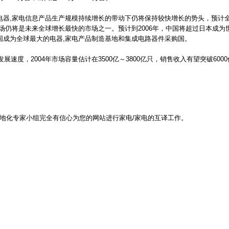
电器,家电信息产品生产规模持续增长的带动下仍将保持较快增长的势头，预计
路市场仍将是未来全球增长最快的市场之一。预计到2006年，中国将超过日本成为
美国成为全球最大的电器,家电产品制造基地和集成电路器件采购国。
度，2004年市场容量估计在3500亿～3800亿只，销售收入有望突破600
干和本地化专家小组完全有信心为您的网站进行家电/家电的互译工作。