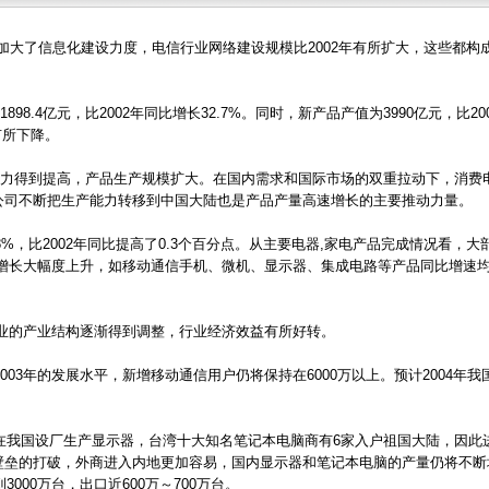
加大了信息化建设力度，电信行业网络建设规模比2002年有所扩大，这些都构
98.4亿元，比2002年同比增长32.7%。同时，新产品产值为3990亿元，比20
有所下降。
能力得到提高，产品生产规模扩大。在国内需求和国际市场的双重拉动下，消费
公司不断把生产能力转移到中国大陆也是产品产量高速增长的主要推动力量。
8%，比2002年同比提高了0.3个百分点。从主要电器,家电产品完成情况看，大
增长大幅度上升，如移动通信手机、微机、显示器、集成电路等产品同比增速均
的产业结构逐渐得到调整，行业经济效益有所好转。
03年的发展水平，新增移动通信用户仍将保持在6000万以上。预计2004年我国
在我国设厂生产显示器，台湾十大知名笔记本电脑商有6家入户祖国大陆，因此
壁垒的打破，外商进入内地更加容易，国内显示器和笔记本电脑的产量仍将不断
000万台，出口近600万～700万台。