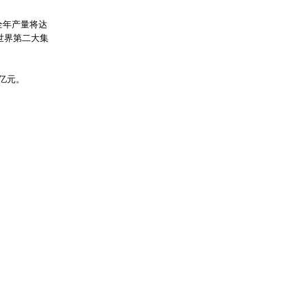
全年产量将达
世界第二大集
0亿元。