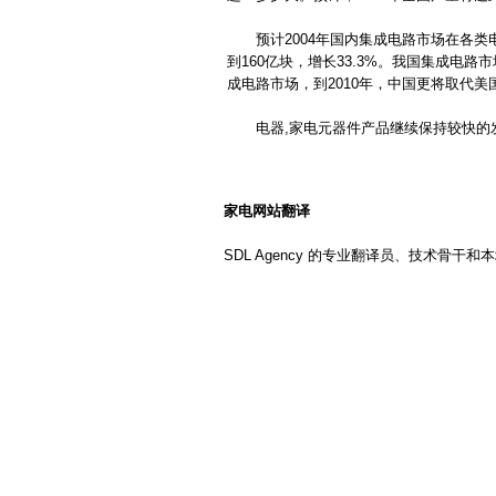
简历翻译
兼职翻译
越南语翻译
建筑翻译
校对翻译
预计2004年国内集成电路市场在各类
马来语翻译
到160亿块，增长33.3%。我国集成电
交通翻译
驾照翻译
成电路市场，到2010年，中国更将取代
印尼语翻译
盖章翻译
塑料翻译
金融翻译
即时翻译
印地语翻译
电器,家电元器件产品继续保持较快的发展速
现场翻译
机械翻译
波兰语翻译
科技翻译
口译翻译
挪威语翻译
矿山翻译
交通翻译
家电网站翻译
波斯语翻译
礼仪翻译
论文翻译
SDL Agency 的专业翻译员、技术骨
旅游翻译
能源翻译
日本语翻译
陪同翻译
桥梁翻译
缅甸语翻译
汽车翻译
轻工业翻译
口语翻译
融资翻译
商贸翻译
葡萄牙语翻译
商务翻译
设备翻译
施工翻译
石化翻译
阿拉伯语翻译
食品翻译
石油翻译
意大利语翻译
谈判翻译
同传翻译
匈牙利语翻译
同声翻译
通信翻译