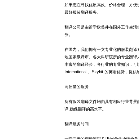
简历翻译
兼职翻译
如果您在寻找优质高效、价格合理、方便
越南语翻译
建筑翻译
校对翻译
最好服装翻译服务。
马来语翻译
交通翻译
驾照翻译
印尼语翻译
翻译公司是由留学欧美并在国外工作生活
盖章翻译
塑料翻译
务。
金融翻译
即时翻译
印地语翻译
现场翻译
机械翻译
波兰语翻译
在国内，我们拥有一支专业化的服装翻译
科技翻译
口译翻译
挪威语翻译
地国家级译审、各大科研院所的专业翻译
矿山翻译
交通翻译
丰富的翻译经验，各行业的专业知识，可
波斯语翻译
礼仪翻译
论文翻译
International 、Skybit 的英语优
旅游翻译
能源翻译
日本语翻译
陪同翻译
桥梁翻译
高质量的服务
缅甸语翻译
汽车翻译
轻工业翻译
口语翻译
融资翻译
商贸翻译
所有服装翻译文件均由具有相应行业背景的
葡萄牙语翻译
商务翻译
设备翻译
译,确保翻译的高水平。
施工翻译
石化翻译
阿拉伯语翻译
翻译服务时间
食品翻译
石油翻译
意大利语翻译
谈判翻译
同传翻译
匈牙利语翻译
一套完善的翻译流程,以及出色的协调合作