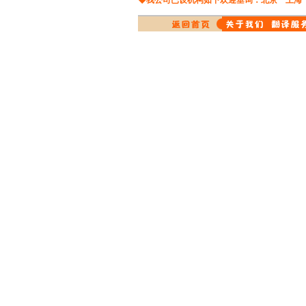
◆我公司已设机构如下欢迎垂询：
北京
上海
中译俄
进出口翻译
中译法
计算机翻译
医疗器械翻译
中译日
造纸器械翻译
英译中
化学物理翻译
日译中
文化经济翻译
中译德
网站本地化翻译
使用说明书翻译
荷兰文翻译
DVD,VCD,录像带翻译
西班牙文翻译
波斯语翻译
德译中翻译
俄译中翻译
法译中翻译
芬兰文译中文翻译
韩译中翻译