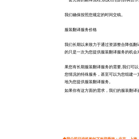
同声翻译
通信翻译
通讯翻译
投资翻译
土耳其语翻译
我们确保按照您规定的时间交稿。
涂料翻译
图书翻译
希伯莱语翻译
词典翻译
网站翻译
服装翻译服务价格
爱尔兰语翻译
物理翻译
在线翻译
西班牙语翻译
橡胶翻译
纤维翻译
我们长期以来致力于通过资源整合降低翻译
演出翻译
药品翻译
老挝语翻译
的只是一次为您提供服装翻译服务的机会
影视翻译
英语翻译
挪威语翻译
印刷翻译
音像翻译
果您有长期服装翻译服务的需要,我们可以
英文翻译
医学翻译
医药翻译
您情况的特殊服务，甚至可以为您组建一
日文翻译
地为您提供服装翻译服务。
原料翻译
物流翻译
证券翻译
重工业翻译
如果你有这方面的需求，我们的服装翻译咨
德文翻译
学科翻译
法文翻译
光学仪器翻译
俄文翻译
航天航空翻译
韩文翻译
对外贸易翻译
保健品翻译
中译英
互联网翻译