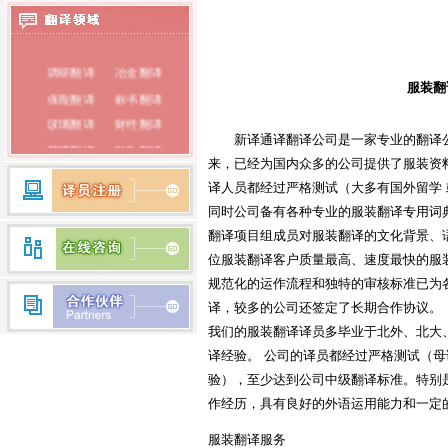
法语翻译
泰语翻译
调研翻译
冶金翻译
俄语翻译
服装翻
保险翻译
标书翻译
韩语翻译
玻璃翻译
财经翻译
蒙古语翻译
新译通译翻译公司是一家专业的翻译公
菜谱翻译
财政翻译
来，已经为国内众多的公司提供了服装资
朝鲜语翻译
餐饮翻译
词典翻译
译人员都经过严格测试（大多有国外留学 
电子翻译
法律翻译
荷兰语翻译
同时公司备有各种专业的服装翻译专用词
房产翻译
纺织翻译
瑞典语翻译
翻译项目组成员对服装翻译的文化背景、
服装翻译
盖章翻译
位服装翻译客户质量最高、速度最快的服
希腊语翻译
钢铁翻译
公证翻译
规范化的运作流程和独特的审核标准已为
芬兰语翻译
广播翻译
专业翻译
译，较多的公司还签定了长期合作协议。
行业翻译
耗材翻译
我们的服装翻译译员多毕业于北外、北大
捷克语翻译
合同翻译
化工翻译
译经验。 公司的译员都经过严格测试（
拉丁语翻译
验），至少达到公司中级翻译标准。特别
环保翻译
化学翻译
丹麦语翻译
作经历，具有良好的外语运用能力和一定
经济翻译
IT翻译
印度语翻译
家电翻译
建材翻译
服装翻译服务