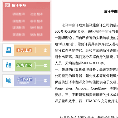
泰语翻译
法译中翻
调研翻译
冶金翻译
俄语翻译
保险翻译
标书翻译
韩语翻译
法译中翻译
成为新译通翻译公司的强
玻璃翻译
财经翻译
蒙古语翻译
500多名优秀的专职、兼职
法译中翻译
与
菜谱翻译
财政翻译
一翻译理论，用自己睿智的头脑与敏捷的
朝鲜语翻译
餐饮翻译
词典翻译
项“精工细活”，需要译员具有深厚的汉语
电子翻译
法律翻译
荷兰语翻译
翻译软件所能替代。经验丰富的新译通翻
房产翻译
纺织翻译
断创出新高。我们充分发挥自身的潜能，
瑞典语翻译
服装翻译
盖章翻译
人员一天均能翻译5000～8000字。
希腊语翻译
钢铁翻译
公证翻译
一、先进的计算机处理设备，高速宽带网
芬兰语翻译
广播翻译
专业翻译
公司稳定的服务器、领先技术等确保翻译
行业翻译
耗材翻译
保提供法译中翻译文件均能提供电子文档。各系列软
捷克语翻译
Pagemaker、Acrobat、CorelD
合同翻译
化工翻译
拉丁语翻译
要求。三、不断研究和探索最新的技术成
环保翻译
化学翻译
丹麦语翻译
译质量和效率。四、TRADOS 充分发
经济翻译
IT翻译
印度语翻译
家电翻译
建材翻译
简历翻译
兼职翻译
越南语翻译
如果你有这方面的需求，我们的法译中