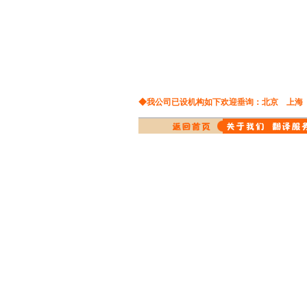
通讯翻译
投资翻译
土耳其语翻译
涂料翻译
图书翻译
希伯莱语翻译
词典翻译
网站翻译
爱尔兰语翻译
物理翻译
在线翻译
西班牙语翻译
橡胶翻译
纤维翻译
演出翻译
药品翻译
老挝语翻译
◆我公司已设机构如下欢迎垂询：
北京
上海
影视翻译
英语翻译
挪威语翻译
印刷翻译
音像翻译
英文翻译
医学翻译
医药翻译
日文翻译
原料翻译
物流翻译
证券翻译
重工业翻译
德文翻译
学科翻译
法文翻译
光学仪器翻译
俄文翻译
航天航空翻译
韩文翻译
对外贸易翻译
保健品翻译
中译英
互联网翻译
中译俄