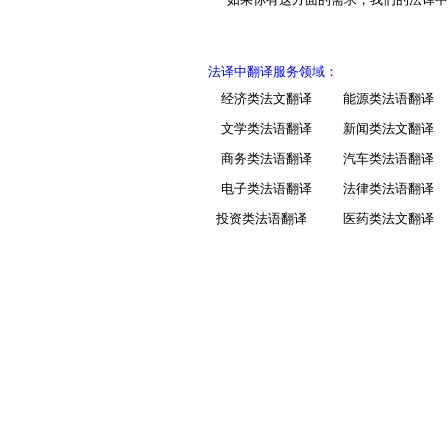
建筑翻译
校对翻译
马来语翻译
交通翻译
驾照翻译
印尼语翻译
盖章翻译
塑料翻译
法译中翻译服务领域：
金融翻译
即时翻译
印地语翻译
经济类法文翻译
能源类法语翻译
现场翻译
机械翻译
文学类法语翻译
新闻类法文翻译
波兰语翻译
科技翻译
口译翻译
商务类法语翻译
汽车类法语翻译
挪威语翻译
矿山翻译
交通翻译
电子类法语翻译
法律类法语翻译
波斯语翻译
礼仪翻译
论文翻译
投资类法语翻译
医药类法文翻译
旅游翻译
能源翻译
日本语翻译
陪同翻译
桥梁翻译
缅甸语翻译
汽车翻译
轻工业翻译
口语翻译
融资翻译
商贸翻译
葡萄牙语翻译
商务翻译
设备翻译
施工翻译
石化翻译
阿拉伯语翻译
食品翻译
石油翻译
意大利语翻译
谈判翻译
同传翻译
匈牙利语翻译
同声翻译
通信翻译